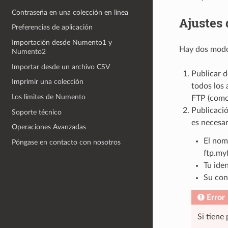
Contraseña en una colección en línea
Ajustes 
Preferencias de aplicación
Importación desde Numento1 y
Hay dos modo
Numento2
Importar desde un archivo CSV
Publicar 
Imprimir una colección
todos los 
Los límites de Numento
FTP (como 
Publicació
Soporte técnico
es necesar
Operaciones Avanzadas
El nom
Póngase en contacto con nosotros
ftp.my
Tu ide
Su con
Error
Si tiene