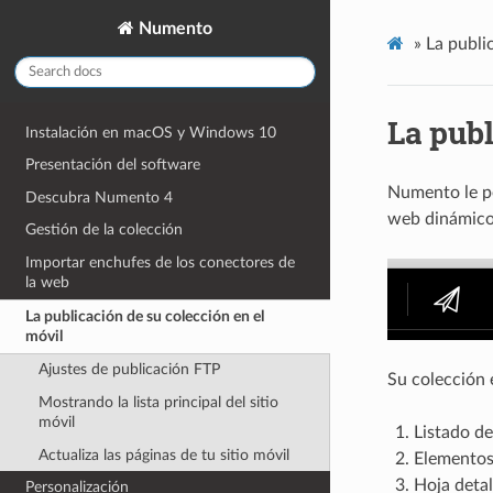
Numento
»
La publi
La publ
Instalación en macOS y Windows 10
Presentación del software
Numento le pe
Descubra Numento 4
web dinámico
Gestión de la colección
Importar enchufes de los conectores de
la web
La publicación de su colección en el
móvil
Ajustes de publicación FTP
Su colección e
Mostrando la lista principal del sitio
móvil
Listado de
Actualiza las páginas de tu sitio móvil
Elementos 
Hoja deta
Personalización